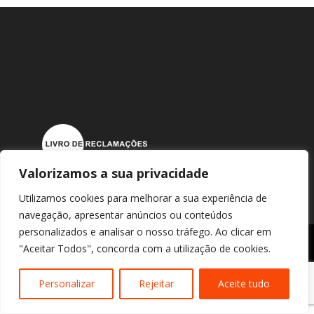
Valorizamos a sua privacidade
Utilizamos cookies para melhorar a sua experiência de
navegação, apresentar anúncios ou conteúdos
personalizados e analisar o nosso tráfego. Ao clicar em
ASSOCIAÇÃO BOMBEIROS VOLUNTÁRIOS DE FAVAIOS | TODOS OS DIREITOS RESERVADOS |
"Aceitar Todos", concorda com a utilização de cookies.
DESIGN E DESENVOLVIMENTO POR
BESTSITES.PT
Personalizar
Rejeitar
Aceite tudo